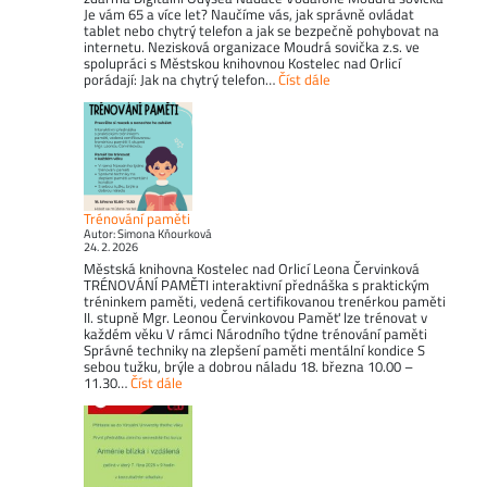
Je vám 65 a více let? Naučíme vás, jak správně ovládat
tablet nebo chytrý telefon a jak se bezpečně pohybovat na
internetu. Nezisková organizace Moudrá sovička z.s. ve
spolupráci s Městskou knihovnou Kostelec nad Orlicí
porádají: Jak na chytrý telefon…
Číst dále
Trénování paměti
Autor: Simona Kňourková
24. 2. 2026
Městská knihovna Kostelec nad Orlicí Leona Červinková
TRÉNOVÁNÍ PAMĚTI interaktivní přednáška s praktickým
tréninkem paměti, vedená certifikovanou trenérkou paměti
II. stupně Mgr. Leonou Červinkovou Paměť lze trénovat v
každém věku V rámci Národního týdne trénování paměti
Správné techniky na zlepšení paměti mentální kondice S
sebou tužku, brýle a dobrou náladu 18. března 10.00 –
11.30…
Číst dále