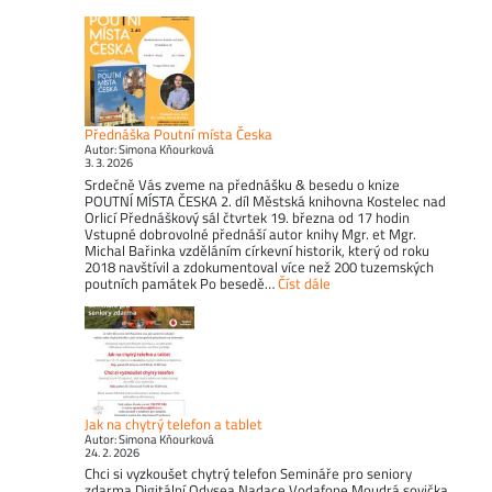
Přednáška Poutní místa Česka
Autor: Simona Kňourková
3. 3. 2026
Srdečně Vás zveme na přednášku & besedu o knize
POUTNÍ MÍSTA ČESKA 2. díl Městská knihovna Kostelec nad
Orlicí Přednáškový sál čtvrtek 19. března od 17 hodin
Vstupné dobrovolné přednáší autor knihy Mgr. et Mgr.
Michal Bařinka vzděláním církevní historik, který od roku
2018 navštívil a zdokumentoval více než 200 tuzemských
poutních památek Po besedě…
Číst dále
Jak na chytrý telefon a tablet
Autor: Simona Kňourková
24. 2. 2026
Chci si vyzkoušet chytrý telefon Semináře pro seniory
zdarma Digitální Odysea Nadace Vodafone Moudrá sovička