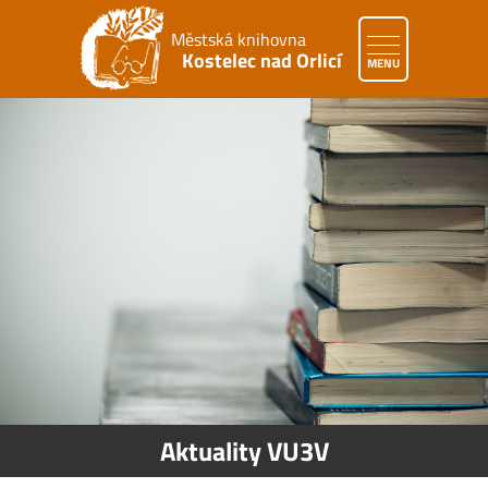
Městská knihovna
Kostelec nad Orlicí
MENU
Aktuality VU3V