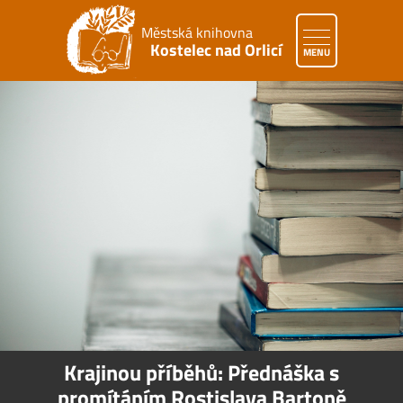
Městská knihovna
Kostelec nad Orlicí
MENU
Krajinou příběhů: Přednáška s
promítáním Rostislava Bartoně