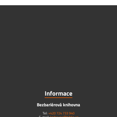
Informace
Bezbariérová knihovna
Tel:
+420 724 733 940
E-mail:
knihovna@biblio.cz