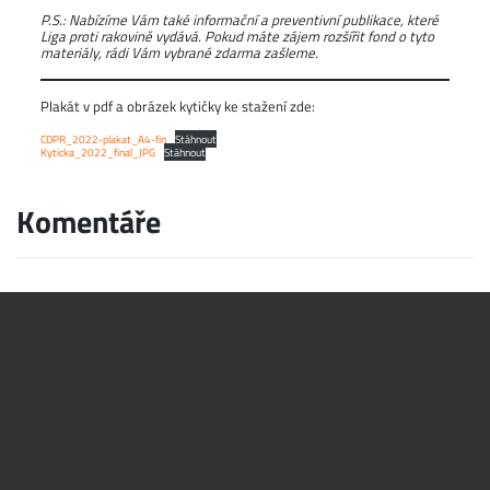
P.S.: Nabízíme Vám také informační a preventivní publikace, které
Liga proti rakovině vydává. Pokud máte zájem rozšířit fond o tyto
materiály, rádi Vám vybrané zdarma zašleme.
Plakát v pdf a obrázek kytičky ke stažení zde:
CDPR_2022-plakat_A4-fin
Stáhnout
Kyticka_2022_final_JPG
Stáhnout
Komentáře