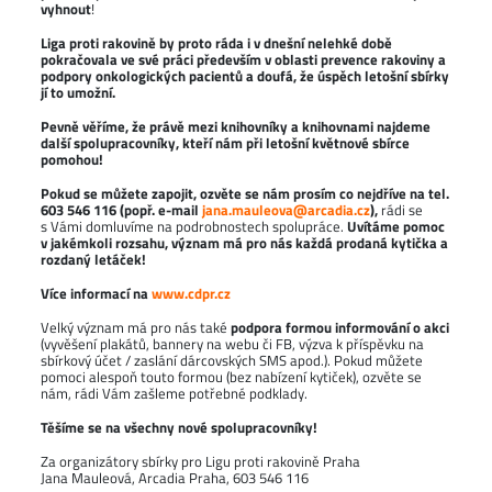
vyhnout
!
Liga proti rakovině by proto ráda i v dnešní nelehké době
pokračovala ve své práci především v oblasti prevence rakoviny a
podpory onkologických pacientů a doufá, že úspěch letošní sbírky
jí to umožní.
Pevně věříme, že právě mezi knihovníky a knihovnami najdeme
další spolupracovníky, kteří nám při letošní květnové sbírce
pomohou!
Pokud se můžete zapojit, ozvěte se nám prosím co nejdříve na tel.
603 546 116 (popř. e-mail
jana.mauleova@arcadia.cz
),
rádi se
s Vámi domluvíme na podrobnostech spolupráce.
Uvítáme pomoc
v jakémkoli rozsahu, význam má pro nás každá prodaná kytička a
rozdaný letáček!
Více informací na
www.cdpr.cz
Velký význam má pro nás také
podpora formou informování o akci
(vyvěšení plakátů, bannery na webu či FB, výzva k příspěvku na
sbírkový účet / zaslání dárcovských SMS apod.). Pokud můžete
pomoci alespoň touto formou (bez nabízení kytiček), ozvěte se
nám, rádi Vám zašleme potřebné podklady.
Těšíme se na všechny nové spolupracovníky!
Za organizátory sbírky pro Ligu proti rakovině Praha
Jana Mauleová, Arcadia Praha, 603 546 116