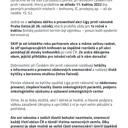
obracíme se na Vás s prosbou o pomoc při letošním Českém dni
proti rakovině, který proběhne
ve středu 11. května 2022
(na
pevných prodejních místech – knihovny, IC, prodejny ap. – až do
neděle 15. 5.).
Jedná se o
veřejnou sbírku a preventivní akci Ligy proti rakovině
Praha (letos již 26. ročník),
která probíhá vždy jen
1x ročně v
květnu
(loňský podzimní termín byl výjimkou – posun kvůli epidemii
koronaviru).
SKIP je od loňského roku partnerem akce a máme velkou radost,
že síť spolupracujících knihoven se úspěšně rozrůstá a při akci
pomáhají již stovky knihovníků
po celé ČR.
Ze srdce děkujeme
všem, jejichž přihláška pro letošní ročník už k nám dorazila!
Dobrovolníci při Českém dni proti rakovině rozdávají
letáčky
s informacemi o prevenci nádorových onemocnění
a nabízejí
žluté
kytičky s barevnou stužkou (letos fialová)
.
Peníze získané za kytičky využívá Liga proti rakovině na
nádorovou
prevenci, zlepšení kvality života onkologických pacientů, podporu
onkologického výzkumu a vybavení onkologických center
.
Víme, že je doba složitá, akcí i sbírek je hodně, a hlavně podpora
válkou zasažené Ukrajiny a uprchlíků z ní je nyní velmi aktuální a
potřebná.
Ale ani rakovina z našich životů bohužel nezmizela, onemocní
každý třetí občan ČR a téměř třetina nemocných zemře. Díky
prevenci je však možné se velké části onemocnění i úmrtí úspěšně